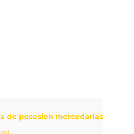
2
a de posesion mercedarias
ntos