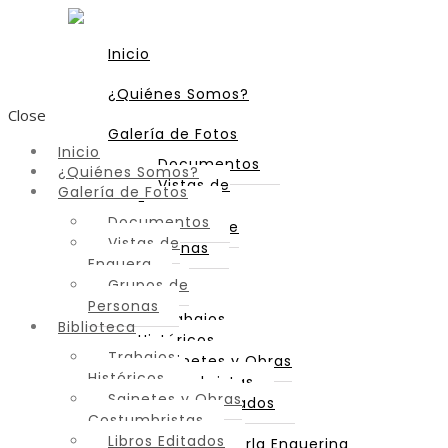
Inicio
¿Quiénes Somos?
Close
Galería de Fotos
Inicio
Documentos
¿Quiénes Somos?
Vistas de
Galería de Fotos
Enguera
Documentos
Grupos de
Vistas de
Personas
Enguera
Grupos de
Biblioteca
Personas
Trabajos
Biblioteca
Históricos
Trabajos
Sainetes y Obras
Históricos
Costumbristas
Sainetes y Obras
Libros Editados
Costumbristas
Libros Editados
Diccionario de Parla Enguerina