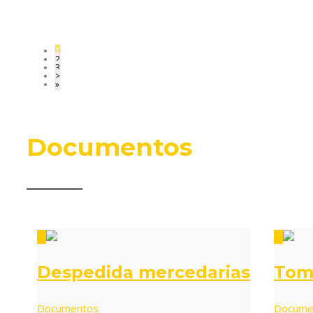
Cuaderno de suscripcion general 188
1
2
3
>
»
Documentos
0
0
Despedida mercedarias
Tom
Documentos
Docume