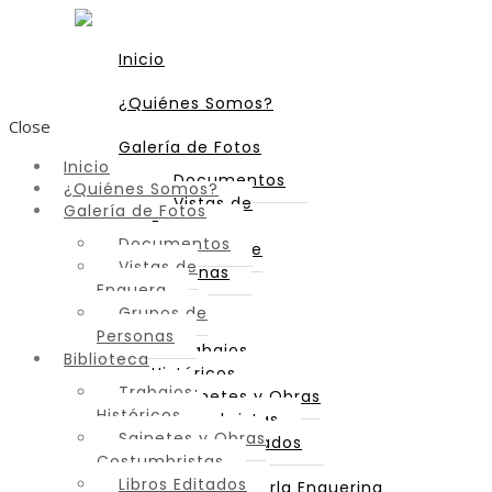
Inicio
¿Quiénes Somos?
Close
Galería de Fotos
Inicio
Documentos
¿Quiénes Somos?
Vistas de
Galería de Fotos
Enguera
Documentos
Grupos de
Vistas de
Personas
Enguera
Grupos de
Biblioteca
Personas
Trabajos
Biblioteca
Históricos
Trabajos
Sainetes y Obras
Históricos
Costumbristas
Sainetes y Obras
Libros Editados
Costumbristas
Libros Editados
Diccionario de Parla Enguerina