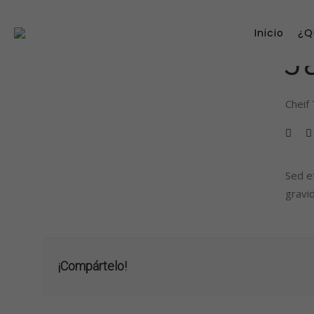
Inicio
¿Q
J
Cheif 
Sed et
gravi
¡Compártelo!