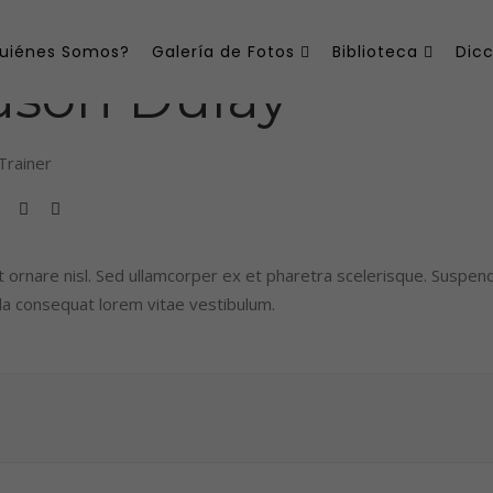
uiénes Somos?
Galería de Fotos
Biblioteca
Dicc
ason Dulay
Trainer
 ornare nisl. Sed ullamcorper ex et pharetra scelerisque. Suspend
da consequat lorem vitae vestibulum.