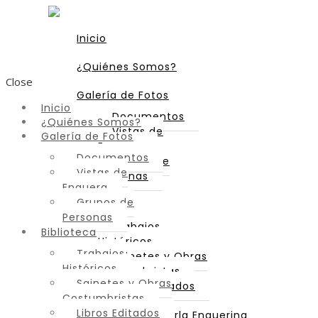
Inicio
¿Quiénes Somos?
Close
Galería de Fotos
Inicio
Documentos
¿Quiénes Somos?
Vistas de
Galería de Fotos
Enguera
Documentos
Grupos de
Vistas de
Personas
Enguera
Grupos de
Biblioteca
Personas
Trabajos
Biblioteca
Históricos
Trabajos
Sainetes y Obras
Históricos
Costumbristas
Sainetes y Obras
Libros Editados
Costumbristas
Libros Editados
Diccionario de Parla Enguerina