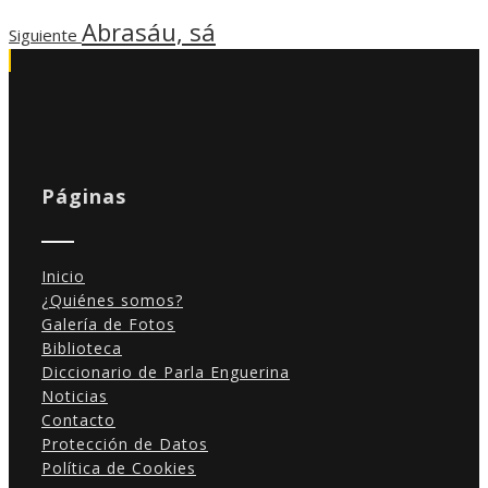
Abrasáu, sá
Siguiente
Páginas
Necesarias
Inicio
Estas
cookies no
¿Quiénes somos?
son
Galería de Fotos
opcionales.
Biblioteca
Son
Diccionario de Parla Enguerina
necesarias
Noticias
para que
Contacto
funcione la
Protección de Datos
web.
Política de Cookies