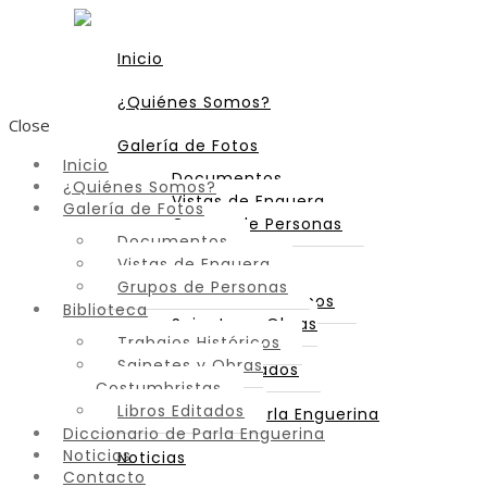
Inicio
¿Quiénes Somos?
Close
Galería de Fotos
Inicio
Documentos
¿Quiénes Somos?
Vistas de Enguera
Galería de Fotos
Grupos de Personas
Documentos
Vistas de Enguera
Biblioteca
Grupos de Personas
Trabajos Históricos
Biblioteca
Sainetes y Obras
Trabajos Históricos
Costumbristas
Sainetes y Obras
Libros Editados
Costumbristas
Libros Editados
Diccionario de Parla Enguerina
Diccionario de Parla Enguerina
Noticias
Noticias
Contacto