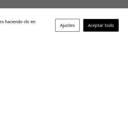
s haciendo clic en
Ajustes
Aceptar todo
erina