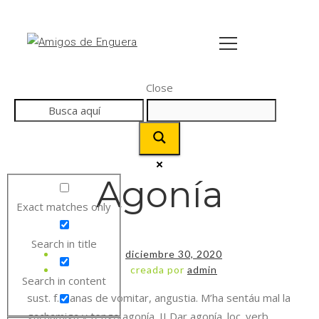
Close
Agonía
Exact matches only
Search in title
diciembre 30, 2020
creada por
admin
Search in content
sust. f. Ganas de vomitar, angustia. M’ha sentáu mal la
gachamiga y tengo agonía. II Dar agonía. loc. verb.