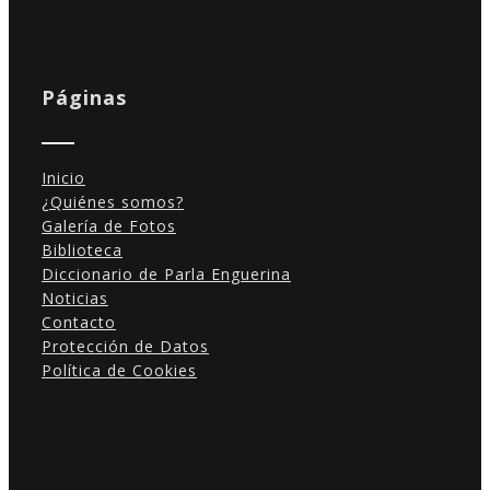
Estadísticas
Para que
podamos
Páginas
mejorar la
funcionalidad
y estructura
de la web, en
Inicio
base a cómo
¿Quiénes somos?
se usa la
Galería de Fotos
web.
Biblioteca
Diccionario de Parla Enguerina
Noticias
Experiencia
Contacto
Para que
Protección de Datos
nuestra web
Política de Cookies
funcione lo
mejor posible
durante tu
visita. Si
rechaza estas
cookies,