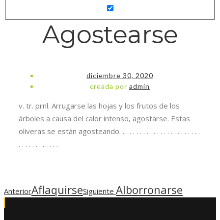
Agostearse
diciembre 30, 2020
creada por
admin
v. tr. prnl. Arrugarse las hojas y los frutos de los
Necesarias
árboles a causa del calor intenso, agostarse. Estas
Estas
oliveras se están agosteando. . . . . . . . . . . . . . . . . . . . . . . .
cookies no
. . . . . . . . . . . .
son
opcionales.
Son
necesarias
para que
Aflaquirse
Alborronarse
Anterior
Siguiente
funcione la
web.