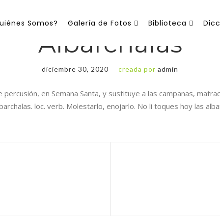
uiénes Somos?
Galería de Fotos
Biblioteca
Dicc
Albarchalas
diciembre 30, 2020
creada por
admin
e percusión, en Semana Santa, y sustituye a las campanas, matra
 loc. verb. Molestarlo, enojarlo. No li toques hoy las albarchalas, que te pat