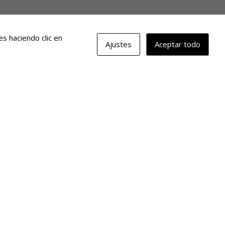
s haciendo clic en
Ajustes
Aceptar todo
erina