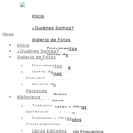
Inicio
¿Quiénes Somos?
Close
Galería de Fotos
Inicio
Documentos
¿Quiénes Somos?
Vistas de
Galería de Fotos
Enguera
Documentos
Grupos de
Vistas de
Personas
Enguera
Grupos de
Biblioteca
Personas
Trabajos
Biblioteca
Históricos
Trabajos
Sainetes y Obras
Históricos
Costumbristas
Sainetes y Obras
Libros Editados
Costumbristas
Libros Editados
Diccionario de Parla Enguerina