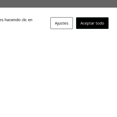
s haciendo clic en
Ajustes
Aceptar todo
erina