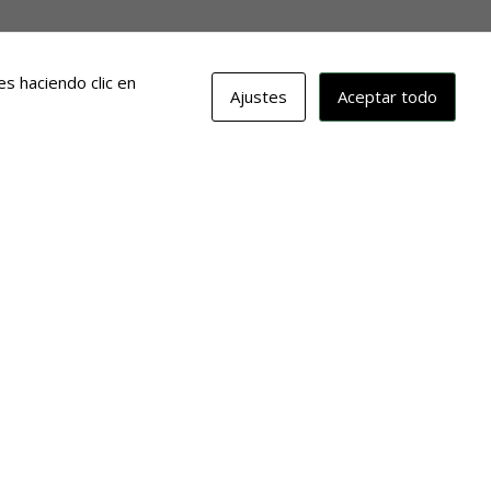
s haciendo clic en
Ajustes
Aceptar todo
erina