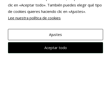
clic en «Aceptar todo». También puedes elegir qué tipo
de cookies quieres haciendo clic en «Ajustes».
Lee nuestra política de cookies
Necesarias
Estas
cookies no
Ajustes
son
opcionales.
Aceptar todo
Son
necesarias
para que
funcione la
web.
Estadísticas
Para que
podamos
mejorar la
funcionalidad
y estructura