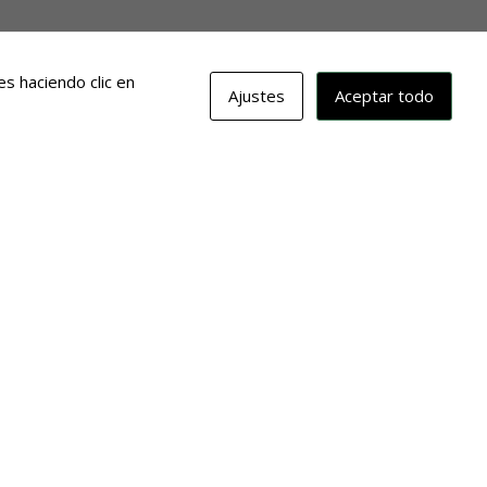
s haciendo clic en
Ajustes
Aceptar todo
erina