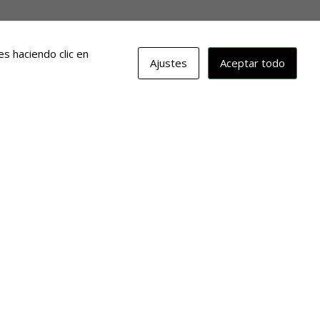
s haciendo clic en
Ajustes
Aceptar todo
erina