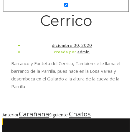
Cerrico
diciembre 30, 2020
creada por
admin
Barranco y Fonteta del Cerrico, Tambien se le llama el
Necesarias
barranco de la Parrilla, pues nace en la Losa Varea y
Estas
desemboca en el Gallardo a la altura de la cueva de la
cookies no
Parrilla
son
opcionales.
Son
necesarias
para que
Carañana
Chatos
Anterior
Siguiente
funcione la
web.