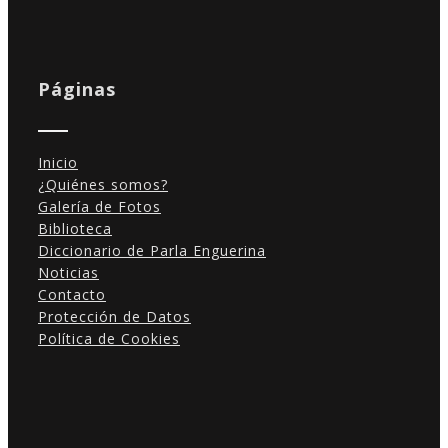
Estadísticas
Para que
podamos
Páginas
mejorar la
funcionalidad
y estructura
de la web, en
Inicio
base a cómo
¿Quiénes somos?
se usa la
Galería de Fotos
web.
Biblioteca
Diccionario de Parla Enguerina
Noticias
Experiencia
Contacto
Para que
Protección de Datos
nuestra web
Política de Cookies
funcione lo
mejor posible
durante tu
visita. Si
rechaza estas
cookies,