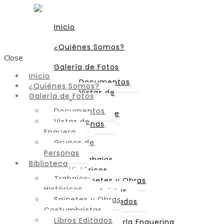
Inicio
¿Quiénes Somos?
Close
Galería de Fotos
Inicio
Documentos
¿Quiénes Somos?
Vistas de
Galería de Fotos
Enguera
Documentos
Grupos de
Vistas de
Personas
Enguera
Grupos de
Biblioteca
Personas
Trabajos
Biblioteca
Históricos
Trabajos
Sainetes y Obras
Históricos
Costumbristas
Sainetes y Obras
Libros Editados
Costumbristas
Libros Editados
Diccionario de Parla Enguerina