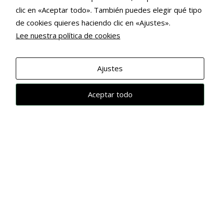
clic en «Aceptar todo». También puedes elegir qué tipo
de cookies quieres haciendo clic en «Ajustes».
Lee nuestra política de cookies
Necesarias
Estas
cookies no
Ajustes
son
opcionales.
Aceptar todo
Son
necesarias
para que
funcione la
web.
Estadísticas
Para que
podamos
mejorar la
funcionalidad
y estructura