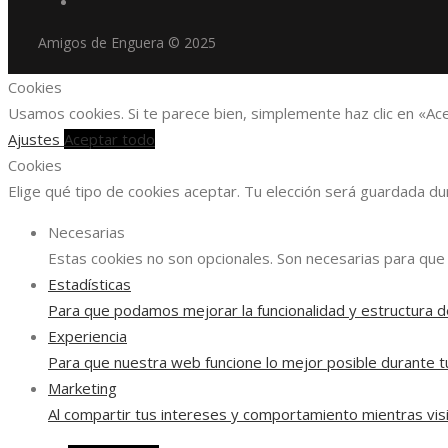
Amigos de Enguera © 2025
Cookies
Usamos cookies. Si te parece bien, simplemente haz clic en «Ac
Ajustes
Aceptar todo
Cookies
Elige qué tipo de cookies aceptar. Tu elección será guardada d
Necesarias
Estas cookies no son opcionales. Son necesarias para que 
Estadísticas
Para que podamos mejorar la funcionalidad y estructura d
Experiencia
Para que nuestra web funcione lo mejor posible durante tu
Marketing
Al compartir tus intereses y comportamiento mientras visi