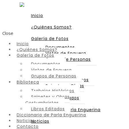
Inicio
¿Quiénes Somos?
Close
Galería de Fotos
Inicio
Documentos
¿Quiénes Somos?
Vistas de Enguera
Galería de Fotos
Grupos de Personas
Documentos
Vistas de Enguera
Biblioteca
Grupos de Personas
Trabajos Históricos
Biblioteca
Sainetes y Obras
Trabajos Históricos
Costumbristas
Sainetes y Obras
Libros Editados
Costumbristas
Libros Editados
Diccionario de Parla Enguerina
Diccionario de Parla Enguerina
Noticias
Noticias
Contacto