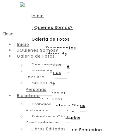
Inicio
¿Quiénes Somos?
Close
Galería de Fotos
Inicio
Documentos
¿Quiénes Somos?
Vistas de
Galería de Fotos
Enguera
Documentos
Grupos de
Vistas de
Personas
Enguera
Grupos de
Biblioteca
Personas
Trabajos
Biblioteca
Históricos
Trabajos
Sainetes y Obras
Históricos
Costumbristas
Sainetes y Obras
Libros Editados
Costumbristas
Libros Editados
Diccionario de Parla Enguerina