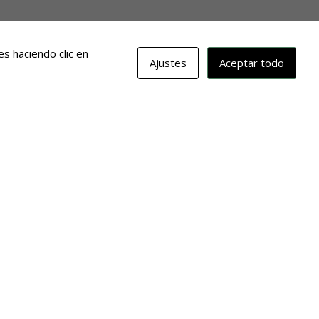
s haciendo clic en
Ajustes
Aceptar todo
erina