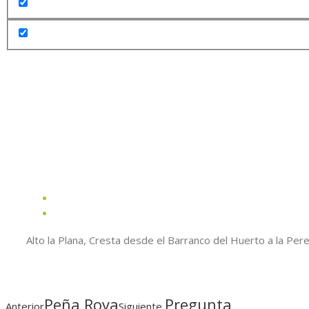
Alto la Plana, Cresta desde el Barranco del Huerto a la Per
Peña Roya
Pregunta
Anterior
Siguiente