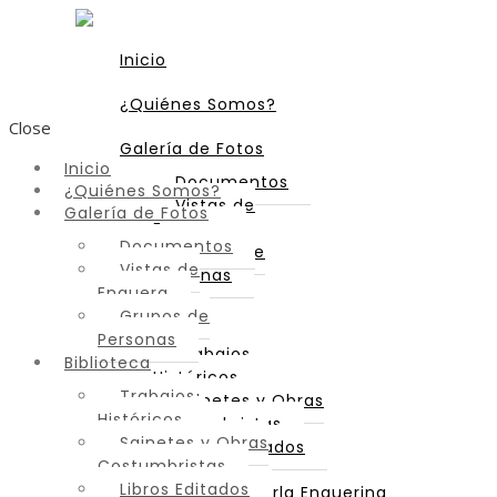
Inicio
¿Quiénes Somos?
Close
Galería de Fotos
Inicio
Documentos
¿Quiénes Somos?
Vistas de
Galería de Fotos
Enguera
Documentos
Grupos de
Vistas de
Personas
Enguera
Grupos de
Biblioteca
Personas
Trabajos
Biblioteca
Históricos
Trabajos
Sainetes y Obras
Históricos
Costumbristas
Sainetes y Obras
Libros Editados
Costumbristas
Libros Editados
Diccionario de Parla Enguerina