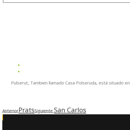
Pulserut, Tambien llamado Casa Polseruda, está situado en
Prats
San Carlos
Anterior
Siguiente