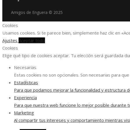
Amigos de Enguera © 2025
Cookies
Usamos cookies. Si te parece bien, simplemente haz clic en «Ac
Ajustes
Aceptar todo
Cookies
Elige qué tipo de cookies aceptar. Tu elección será guardada d
Necesarias
Estas cookies no son opcionales. Son necesarias para que 
Estadísticas
Para que podamos mejorar la funcionalidad y estructura d
Experiencia
Para que nuestra web funcione lo mejor posible durante tu
Marketing
Al compartir tus intereses y comportamiento mientras visi