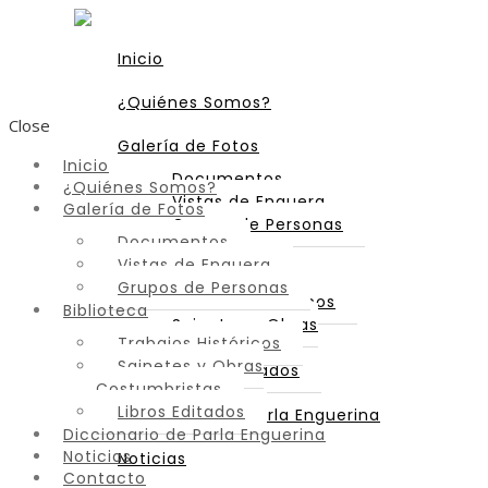
Inicio
¿Quiénes Somos?
Close
Galería de Fotos
Inicio
Documentos
¿Quiénes Somos?
Vistas de Enguera
Galería de Fotos
Grupos de Personas
Documentos
Vistas de Enguera
Biblioteca
Grupos de Personas
Trabajos Históricos
Biblioteca
Sainetes y Obras
Trabajos Históricos
Costumbristas
Sainetes y Obras
Libros Editados
Costumbristas
Libros Editados
Diccionario de Parla Enguerina
Diccionario de Parla Enguerina
Noticias
Noticias
Contacto