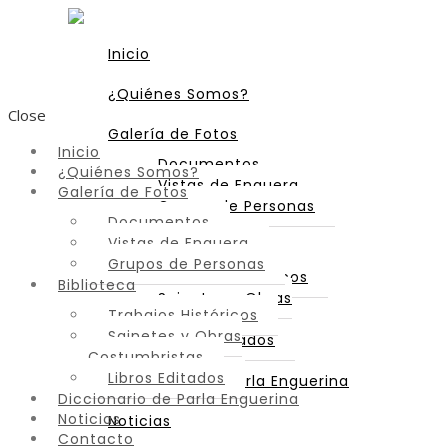
Inicio
¿Quiénes Somos?
Close
Galería de Fotos
Inicio
Documentos
¿Quiénes Somos?
Vistas de Enguera
Galería de Fotos
Grupos de Personas
Documentos
Vistas de Enguera
Biblioteca
Grupos de Personas
Trabajos Históricos
Biblioteca
Sainetes y Obras
Trabajos Históricos
Costumbristas
Sainetes y Obras
Libros Editados
Costumbristas
Libros Editados
Diccionario de Parla Enguerina
Diccionario de Parla Enguerina
Noticias
Noticias
Contacto