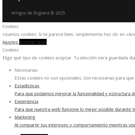
Amigos de Enguera © 2025
Cookies
Usamos cookies. Si te parece bien, simplemente haz clic en «Ac
Ajustes
Aceptar todo
Cookies
Elige qué tipo de cookies aceptar. Tu elección será guardada d
Necesarias
Estas cookies no son opcionales. Son necesarias para que 
Estadísticas
Para que podamos mejorar la funcionalidad y estructura d
Experiencia
Para que nuestra web funcione lo mejor posible durante tu
Marketing
Al compartir tus intereses y comportamiento mientras visi