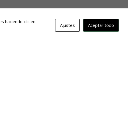
s haciendo clic en
Ajustes
Aceptar todo
erina