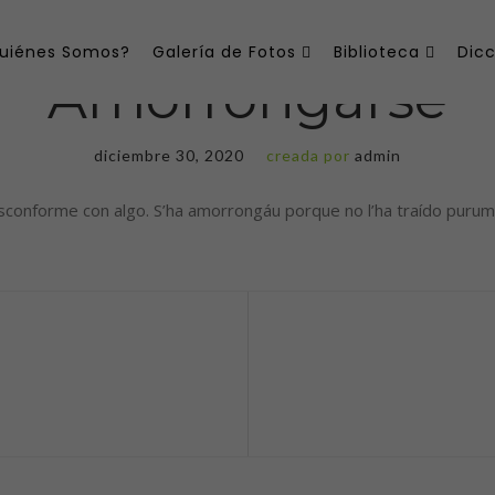
uiénes Somos?
Galería de Fotos
Biblioteca
Dicc
Amorrongarse
diciembre 30, 2020
creada por
admin
 con algo. S’ha amorrongáu porque no l’ha traído purumoros. . . . . . . . . . .