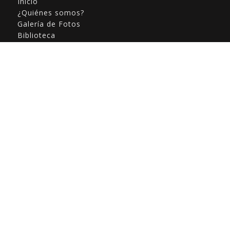
Inicio
¿Quiénes somos?
Galería de Fotos
Biblioteca
Diccionario de Parla Enguerina
Noticias
Contacto
Protección de Datos
Política de Cookies
Amigos de Enguera © 2025
Cookies
Usamos cookies. Si te parece bien, simplemente haz clic en
«Aceptar todo». También puedes elegir qué tipo de cookies
quieres haciendo clic en «Ajustes».