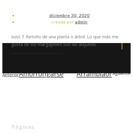
diciembre 30, 2020
creada por
admin
sust. f. Retoño de una planta o árbol. Lo que más me
gusta de los margajones son las anijuelas. . . . . . . . . . . .
. . . . . . . . . . . . . . . . . . . . . . . . .
Necesarias
Amorrongarse
Arramblaor
Siguiente
Anterior
Estas
cookies no
son
opcionales.
Son
necesarias
para que
funcione la
web.
Páginas