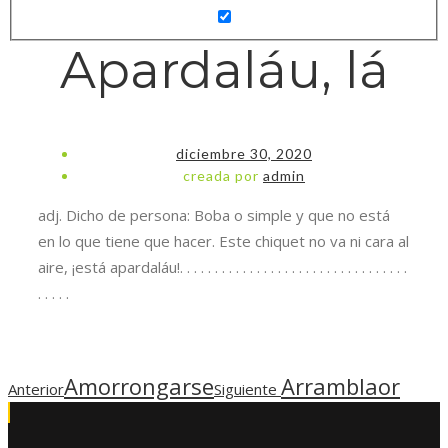
Apardaláu, lá
diciembre 30, 2020
creada por
admin
adj. Dicho de persona: Boba o simple y que no está
Necesarias
en lo que tiene que hacer. Este chiquet no va ni cara al
Estas
aire, ¡está apardaláu!. . . . . . . . . . . . . . . . . . . . . . . . . . . . . . . . .
cookies no
. . . . .
son
opcionales.
Son
necesarias
para que
Amorrongarse
Arramblaor
Anterior
Siguiente
funcione la
web.