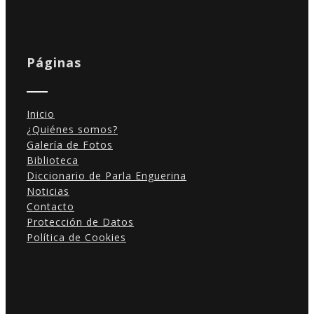
Estadísticas
Para que
podamos
Páginas
mejorar la
funcionalidad
y estructura
de la web, en
Inicio
base a cómo
¿Quiénes somos?
se usa la
Galería de Fotos
web.
Biblioteca
Diccionario de Parla Enguerina
Noticias
Experiencia
Contacto
Para que
Protección de Datos
nuestra web
Política de Cookies
funcione lo
mejor posible
durante tu
visita. Si
rechaza estas
cookies,