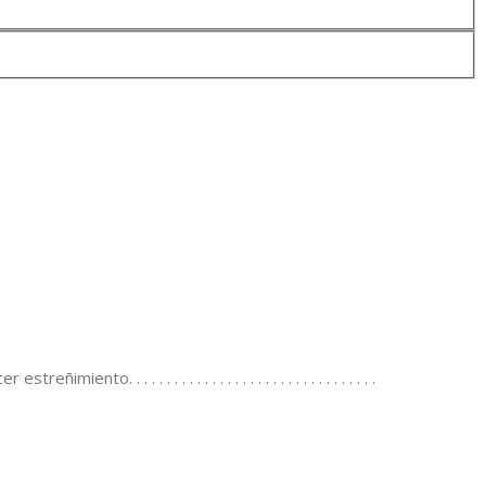
. . . . . . . . . . . . . . . . . . . . . . . . . . . . . . .