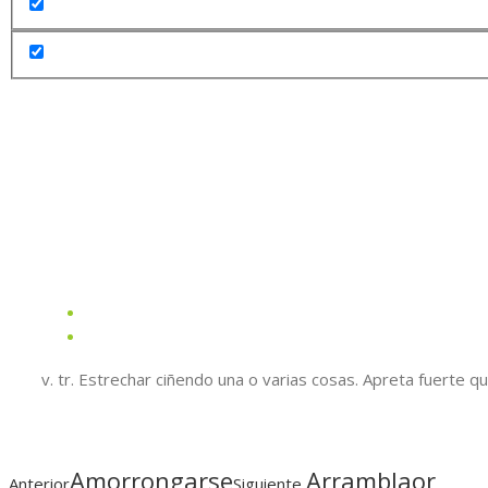
v. tr. Estrechar ciñendo una o varias cosas. Apreta fuerte que no cerra
Amorrongarse
Arramblaor
Anterior
Siguiente