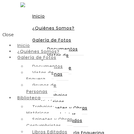
Inicio
¿Quiénes Somos?
Close
Galería de Fotos
Inicio
Documentos
¿Quiénes Somos?
Vistas de
Galería de Fotos
Enguera
Documentos
Grupos de
Vistas de
Personas
Enguera
Grupos de
Biblioteca
Personas
Trabajos
Biblioteca
Históricos
Trabajos
Sainetes y Obras
Históricos
Costumbristas
Sainetes y Obras
Libros Editados
Costumbristas
Libros Editados
Diccionario de Parla Enguerina