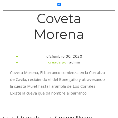
Coveta
Morena
diciembre 30, 2020
Necesarias
creada por
admin
Estas
Coveta Morena, El barranco comienza en la Corraliza
cookies no
son
de Cavila, recibiendo el del Boneguillo y atravesando
opcionales.
la cuesta Mulet hasta l arambla de Los Corrales.
Son
Existe la cueva que da nombre al barranco.
necesarias
para que
funcione la
web.
Charral
Cuervo Negro