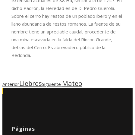
extensión actual es de 88 Ha, similar a la de 1747. En
dicho Padrón, la Heredad es de D. Pedro Guerola.
Sobre el cerro hay restos de un poblado ibero y en el
llano abundancia de restos romanos. La fuente de su
nombre tiene un apreciable caudal, procedente de
una mina escavada en la falda del Rincon Grande,
detras del Cerro. Es abrevadero público de la
Redonda.
Liebres
Mateo
Anterior
Siguiente
Páginas