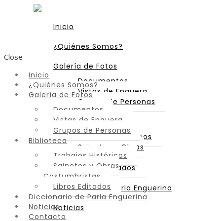
Inicio
¿Quiénes Somos?
Close
Galería de Fotos
Inicio
Documentos
¿Quiénes Somos?
Vistas de Enguera
Galería de Fotos
Grupos de Personas
Documentos
Vistas de Enguera
Biblioteca
Grupos de Personas
Trabajos Históricos
Biblioteca
Sainetes y Obras
Trabajos Históricos
Costumbristas
Sainetes y Obras
Libros Editados
Costumbristas
Libros Editados
Diccionario de Parla Enguerina
Diccionario de Parla Enguerina
Noticias
Noticias
Contacto