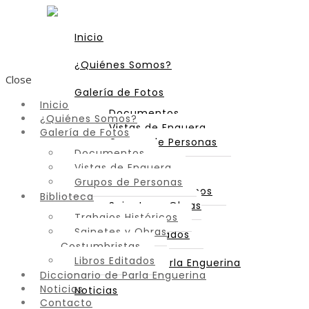
Inicio
¿Quiénes Somos?
Close
Galería de Fotos
Inicio
Documentos
¿Quiénes Somos?
Vistas de Enguera
Galería de Fotos
Grupos de Personas
Documentos
Vistas de Enguera
Biblioteca
Grupos de Personas
Trabajos Históricos
Biblioteca
Sainetes y Obras
Trabajos Históricos
Costumbristas
Sainetes y Obras
Libros Editados
Costumbristas
Libros Editados
Diccionario de Parla Enguerina
Diccionario de Parla Enguerina
Noticias
Noticias
Contacto