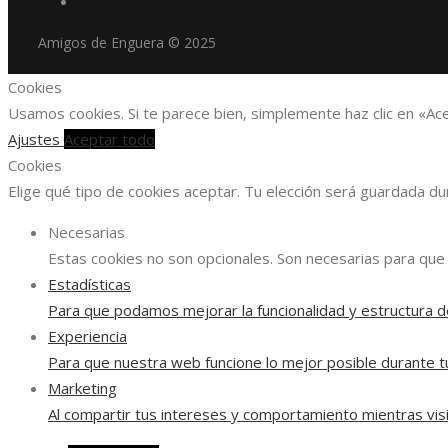
Amigos de Enguera © 2025
Cookies
Usamos cookies. Si te parece bien, simplemente haz clic en «Ac
Ajustes
Aceptar todo
Cookies
Elige qué tipo de cookies aceptar. Tu elección será guardada d
Necesarias
Estas cookies no son opcionales. Son necesarias para que 
Estadísticas
Para que podamos mejorar la funcionalidad y estructura d
Experiencia
Para que nuestra web funcione lo mejor posible durante tu
Marketing
Al compartir tus intereses y comportamiento mientras visi